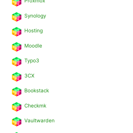
Proxmox
Synology
Hosting
Moodle
Typo3
3CX
Bookstack
Checkmk
Vaultwarden