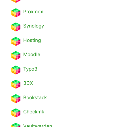
Proxmox
Synology
Hosting
Moodle
Typo3
3CX
Bookstack
Checkmk
Vaultwarden