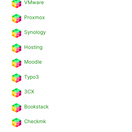
VMware
Proxmox
Synology
Hosting
Moodle
Typo3
3CX
Bookstack
Checkmk