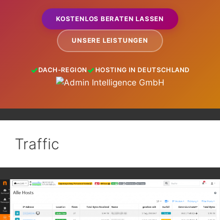
KOSTENLOS BERATEN LASSEN
UNSERE LEISTUNGEN
DACH-REGION
HOSTING IN DEUTSCHLAND
Traffic