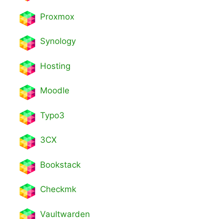
Proxmox
Synology
Hosting
Moodle
Typo3
3CX
Bookstack
Checkmk
Vaultwarden