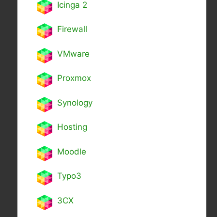
Icinga 2
Firewall
VMware
Proxmox
Synology
Hosting
Moodle
Typo3
3CX