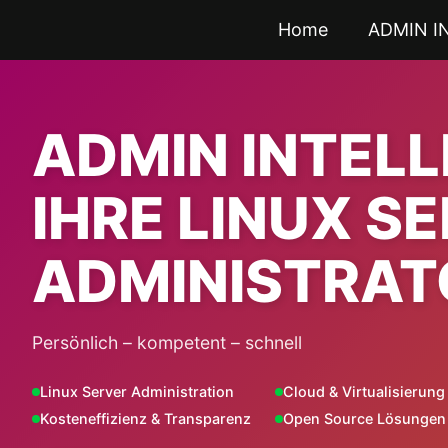
Zum
Home
ADMIN I
Inhalt
springen
ADMIN INTEL
IHRE LINUX S
ADMINISTRAT
Persönlich – kompetent – schnell
Linux Server Administration
Cloud & Virtualisierung
Kosteneffizienz & Transparenz
Open Source Lösungen