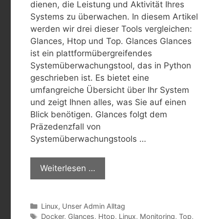
dienen, die Leistung und Aktivität Ihres
Systems zu überwachen. In diesem Artikel
werden wir drei dieser Tools vergleichen:
Glances, Htop und Top. Glances Glances
ist ein plattformübergreifendes
Systemüberwachungstool, das in Python
geschrieben ist. Es bietet eine
umfangreiche Übersicht über Ihr System
und zeigt Ihnen alles, was Sie auf einen
Blick benötigen. Glances folgt dem
Präzedenzfall von
Systemüberwachungstools …
Weiterlesen …
Kategorien
Linux
,
Unser Admin Alltag
Schlagwörter
Docker
,
Glances
,
Htop
,
Linux
,
Monitoring
,
Top
,