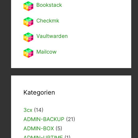
Bookstack
Checkmk
Vaultwarden
Mailcow
Kategorien
3cx
(14)
ADMIN-BACKUP
(21)
ADMIN-BOX
(5)
ADMIN-UPTIME
(1)