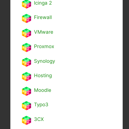
Icinga 2
Firewall
VMware
Proxmox
Synology
Hosting
Moodle
Typo3
3CX