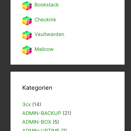
Bookstack
Checkmk
Vaultwarden
Mailcow
Kategorien
3cx
(14)
ADMIN-BACKUP
(21)
ADMIN-BOX
(5)
ADMIN-UPTIME
(1)