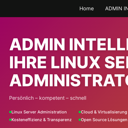
Zum
Home
ADMIN I
Inhalt
springen
ADMIN INTEL
IHRE LINUX S
ADMINISTRAT
Persönlich – kompetent – schnell
Linux Server Administration
Cloud & Virtualisierung
Kosteneffizienz & Transparenz
Open Source Lösungen