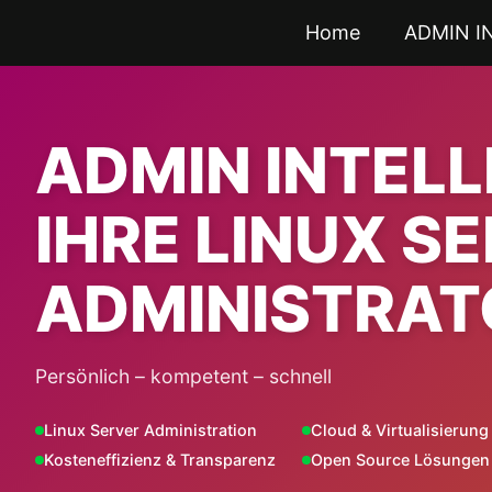
Zum
Home
ADMIN I
Inhalt
springen
ADMIN INTEL
IHRE LINUX S
ADMINISTRAT
Persönlich – kompetent – schnell
Linux Server Administration
Cloud & Virtualisierung
Kosteneffizienz & Transparenz
Open Source Lösungen