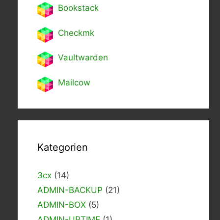
Bookstack
Checkmk
Vaultwarden
Mailcow
Kategorien
3cx
(14)
ADMIN-BACKUP
(21)
ADMIN-BOX
(5)
ADMIN-UPTIME
(1)