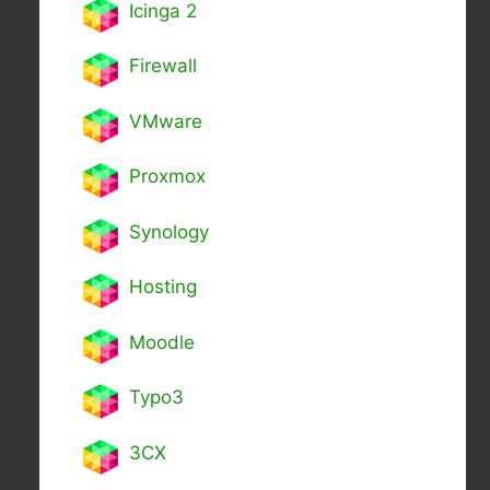
Icinga 2
Firewall
VMware
Proxmox
Synology
Hosting
Moodle
Typo3
3CX