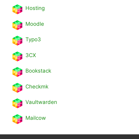
Hosting
Moodle
Typo3
3CX
Bookstack
Checkmk
Vaultwarden
Mailcow