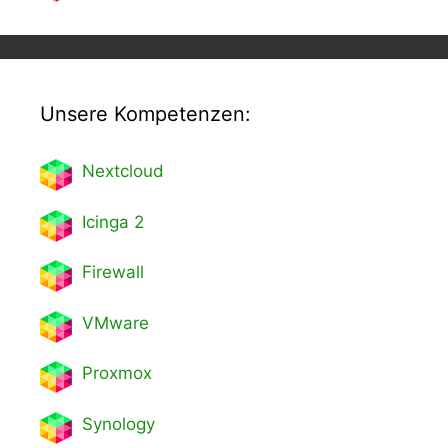
Unsere Kompetenzen:
Nextcl
oud
Icinga 2
Firewall
VMware
Proxmox
Synology