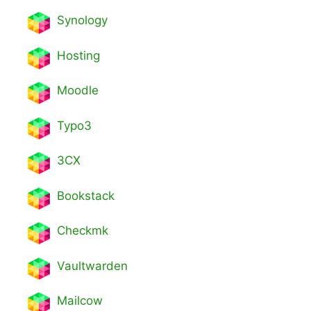
Synology
Hosting
Moodle
Typo3
3CX
Bookstack
Checkmk
Vaultwarden
Mailcow