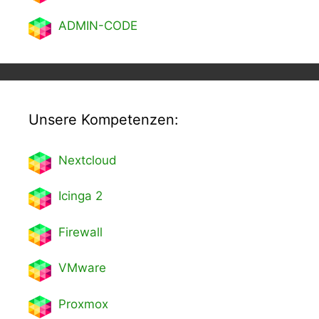
ADMIN-CODE
Unsere Kompetenzen:
Nextcl
oud
Icinga 2
Firewall
VMware
Proxmox