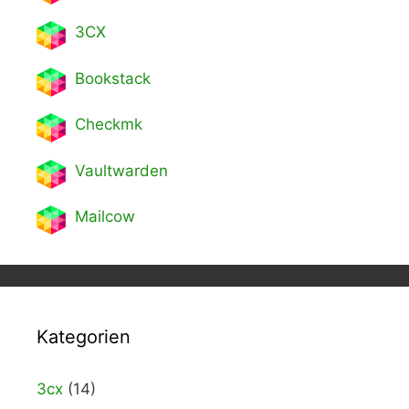
3CX
Bookstack
Checkmk
Vaultwarden
Mailcow
Kategorien
3cx
(14)