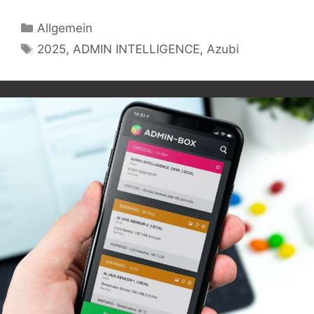
Kategorien
Allgemein
Schlagwörter
2025
,
ADMIN INTELLIGENCE
,
Azubi