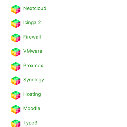
Nextcl
oud
Icinga 2
Firewall
VMware
Proxmox
Synology
Hosting
Moodle
Typo3