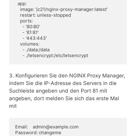
  app:

    image: 'jc21/nginx-proxy-manager:latest'

    restart: unless-stopped

    ports:

      - '80:80'

      - '81:81'

      - '443:443'

    volumes:

      - ./data:/data

      - ./letsencrypt:/etc/letsencrypt
3. Konfigurieren Sie den NGINX Proxy Manager,
indem Sie die IP-Adresse des Servers in die
Suchleiste angeben und den Port 81 mit
angeben, dort melden Sie sich das erste Mal
mit
Email:    admin@example.com

Password: changeme