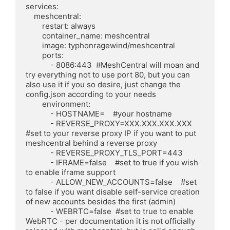
services:

    meshcentral:

        restart: always

        container_name: meshcentral

        image: typhonragewind/meshcentral

        ports:

            - 8086:443  #MeshCentral will moan and 
try everything not to use port 80, but you can 
also use it if you so desire, just change the 
config.json according to your needs

        environment:

            - HOSTNAME=    #your hostname

            - REVERSE_PROXY=XXX.XXX.XXX.XXX  
#set to your reverse proxy IP if you want to put 
meshcentral behind a reverse proxy

            - REVERSE_PROXY_TLS_PORT=443

            - IFRAME=false    #set to true if you wish 
to enable iframe support

            - ALLOW_NEW_ACCOUNTS=false    #set 
to false if you want disable self-service creation 
of new accounts besides the first (admin)

            - WEBRTC=false  #set to true to enable 
WebRTC - per documentation it is not officially 