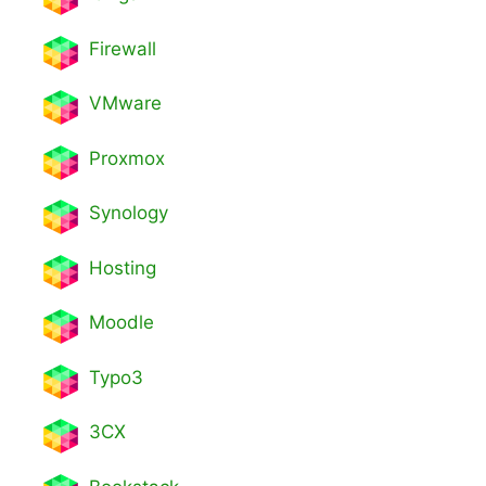
Firewall
VMware
Proxmox
Synology
Hosting
Moodle
Typo3
3CX