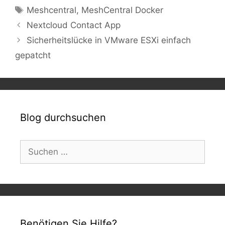
Schlagwörter
Meshcentral
,
MeshCentral Docker
Nextcloud Contact App
Sicherheitslücke in VMware ESXi einfach
gepatcht
Blog durchsuchen
Suchen
nach:
Benötigen Sie Hilfe?