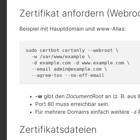
Zertifikat anfordern (Webr
Beispiel mit Hauptdomain und www-Alias:
sudo certbot certonly --webroot \
  -w /var/www/example \
  -d example.com -d www.example.com \
  --email admin@example.com \
  --agree-tos --no-eff-email
-w
gibt den
DocumentRoot
an (z. B. aus 
Port 80 muss erreichbar sein.
Für mehrere Domains einfach weitere
P
-d
Zertifikatsdateien