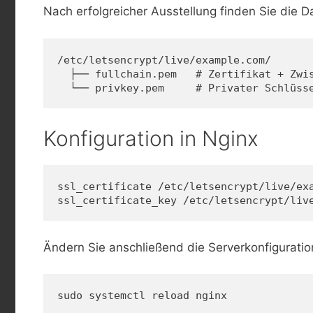
Nach erfolgreicher Ausstellung finden Sie die D
/etc/letsencrypt/live/example.com/
  ├── fullchain.pem   # Zertifikat + Zwi
  └── privkey.pem     # Privater Schlüss
Konfiguration in Nginx
ssl_certificate /etc/letsencrypt/live/ex
ssl_certificate_key /etc/letsencrypt/liv
Ändern Sie anschließend die Serverkonfigurati
sudo systemctl reload nginx