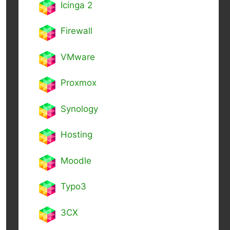
Icinga 2
Firewall
VMware
Proxmox
Synology
Hosting
Moodle
Typo3
3CX