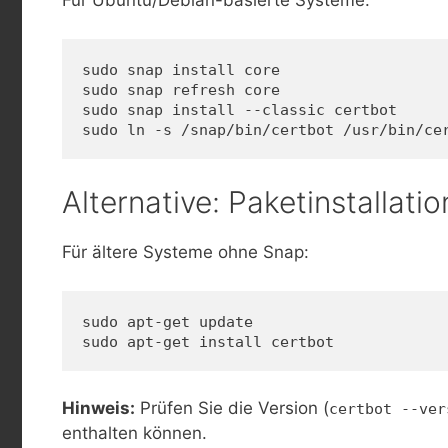
Für Ubuntu/Debian-basierte Systeme:
sudo snap install core
sudo snap refresh core
sudo snap install --classic certbot
sudo ln -s /snap/bin/certbot /usr/bin/ce
Alternative: Paketinstallatio
Für ältere Systeme ohne Snap:
sudo apt-get update
sudo apt-get install certbot
Hinweis:
Prüfen Sie die Version (
certbot --ver
enthalten können.