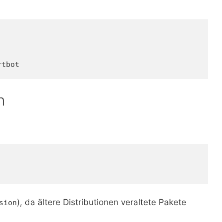
rtbot
n
), da ältere Distributionen veraltete Pakete
sion