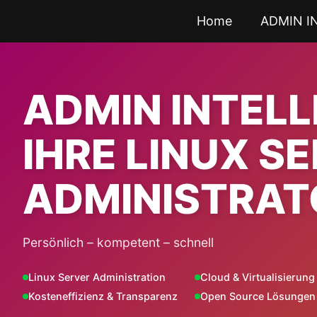
Zum
Home
ADMIN I
Inhalt
springen
ADMIN INTEL
IHRE LINUX S
ADMINISTRAT
Persönlich – kompetent – schnell
Linux Server Administration
Cloud & Virtualisierung
Kosteneffizienz & Transparenz
Open Source Lösungen