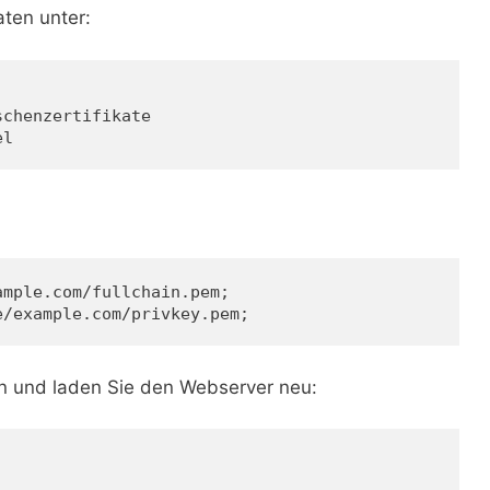
aten unter:
schenzertifikate
el
ample.com/fullchain.pem;
e/example.com/privkey.pem;
on und laden Sie den Webserver neu: