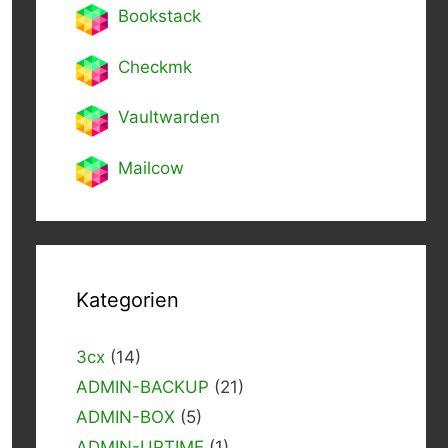
Bookstack
Checkmk
Vaultwarden
Mailcow
Kategorien
3cx
(14)
ADMIN-BACKUP
(21)
ADMIN-BOX
(5)
ADMIN-UPTIME
(1)