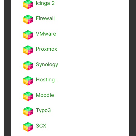
Icinga 2
Firewall
VMware
Proxmox
Synology
Hosting
Moodle
Typo3
3CX