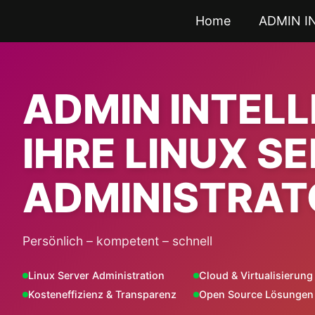
Zum
Home
ADMIN I
Inhalt
springen
ADMIN INTEL
IHRE LINUX S
ADMINISTRAT
Persönlich – kompetent – schnell
Linux Server Administration
Cloud & Virtualisierung
Kosteneffizienz & Transparenz
Open Source Lösungen