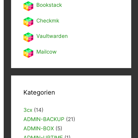
Bookstack
Checkmk
Vaultwarden
Mailcow
Kategorien
3cx
(14)
ADMIN-BACKUP
(21)
ADMIN-BOX
(5)
ADMIN-UPTIME
(1)