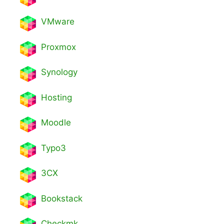
VMware
Proxmox
Synology
Hosting
Moodle
Typo3
3CX
Bookstack
Checkmk