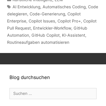
Schlagwörter
AI Entwicklung
,
Automatisches Coding
,
Code
delegieren
,
Code-Generierung
,
Copilot
Enterprise
,
Copilot Issues
,
Copilot Pro+
,
Copilot
Pull Request
,
Entwickler-Workflow
,
GitHub
Automation
,
GitHub Copilot
,
KI-Assistent
,
Routineaufgaben automatisieren
Blog durchsuchen
Suchen
nach: