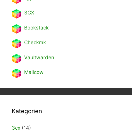
3CX
Bookstack
Checkmk
Vaultwarden
Mailcow
Kategorien
3cx
(14)