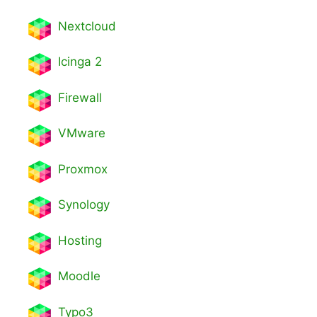
Nextcl
oud
Icinga 2
Firewall
VMware
Proxmox
Synology
Hosting
Moodle
Typo3