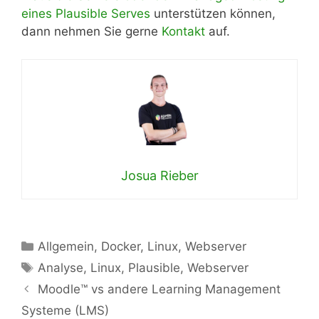
eines Plausible Serves
unterstützen können,
dann nehmen Sie gerne
Kontakt
auf.
Josua Rieber
Kategorien
Allgemein
,
Docker
,
Linux
,
Webserver
Schlagwörter
Analyse
,
Linux
,
Plausible
,
Webserver
Moodle™ vs andere Learning Management
Systeme (LMS)