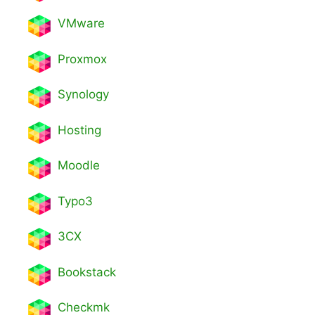
VMware
Proxmox
Synology
Hosting
Moodle
Typo3
3CX
Bookstack
Checkmk