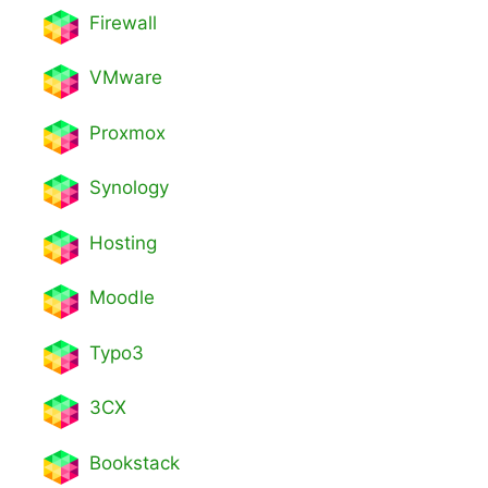
Firewall
VMware
Proxmox
Synology
Hosting
Moodle
Typo3
3CX
Bookstack