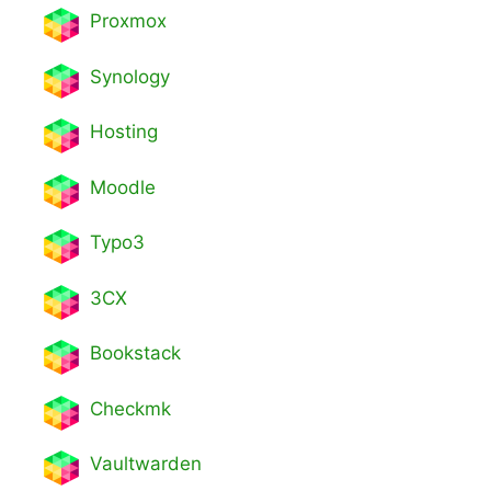
Proxmox
Synology
Hosting
Moodle
Typo3
3CX
Bookstack
Checkmk
Vaultwarden