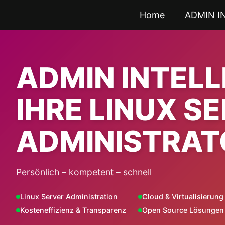
Zum
Home
ADMIN I
Inhalt
springen
ADMIN INTEL
IHRE LINUX S
ADMINISTRAT
Persönlich – kompetent – schnell
Linux Server Administration
Cloud & Virtualisierung
Kosteneffizienz & Transparenz
Open Source Lösungen