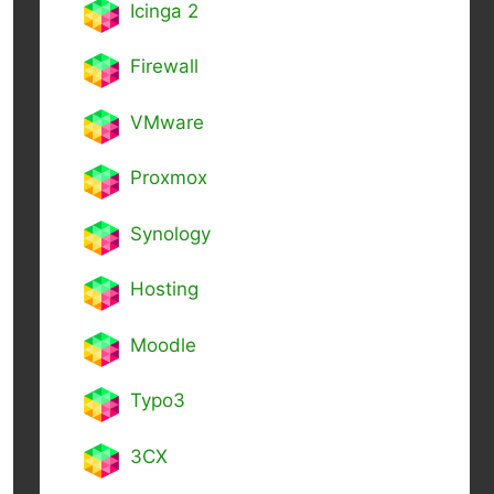
Icinga 2
Firewall
VMware
Proxmox
Synology
Hosting
Moodle
Typo3
3CX