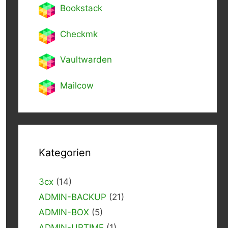
Bookstack
Checkmk
Vaultwarden
Mailcow
Kategorien
3cx
(14)
ADMIN-BACKUP
(21)
ADMIN-BOX
(5)
ADMIN-UPTIME
(1)