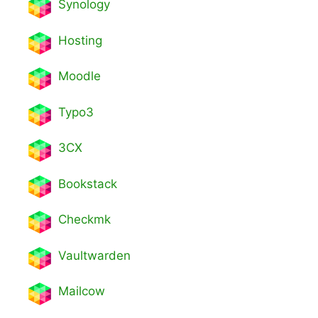
Synology
Hosting
Moodle
Typo3
3CX
Bookstack
Checkmk
Vaultwarden
Mailcow