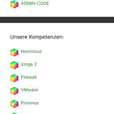
ADMIN-CODE
Unsere Kompetenzen:
Nextcl
oud
Icinga 2
Firewall
VMware
Proxmox