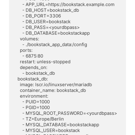
      - APP_URL=https://bookstack.example.com

      - DB_HOST=bookstack_db

      - DB_PORT=3306

      - DB_USER=bookstack

      - DB_PASS=<yourdbpass>

      - DB_DATABASE=bookstackapp

    volumes:

      - ./bookstack_app_data:/config

    ports:

      - 6875:80

    restart: unless-stopped

    depends_on:

      - bookstack_db

  bookstack_db:

    image: lscr.io/linuxserver/mariadb

    container_name: bookstack_db

    environment:

      - PUID=1000

      - PGID=1000

      - MYSQL_ROOT_PASSWORD=<yourdbpass>

      - TZ=Europe/Berlin

      - MYSQL_DATABASE=bookstackapp

      - MYSQL_USER=bookstack
