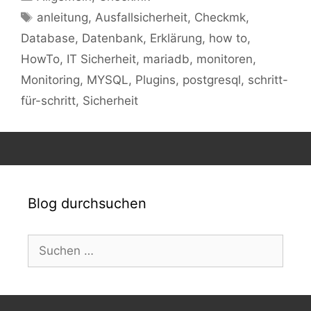
Schlagwörter
anleitung
,
Ausfallsicherheit
,
Checkmk
,
Database
,
Datenbank
,
Erklärung
,
how to
,
HowTo
,
IT Sicherheit
,
mariadb
,
monitoren
,
Monitoring
,
MYSQL
,
Plugins
,
postgresql
,
schritt-
für-schritt
,
Sicherheit
Blog durchsuchen
Suchen
nach: