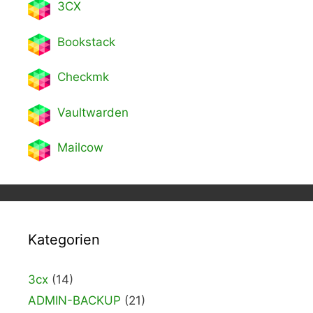
3CX
Bookstack
Checkmk
Vaultwarden
Mailcow
Kategorien
3cx
(14)
ADMIN-BACKUP
(21)