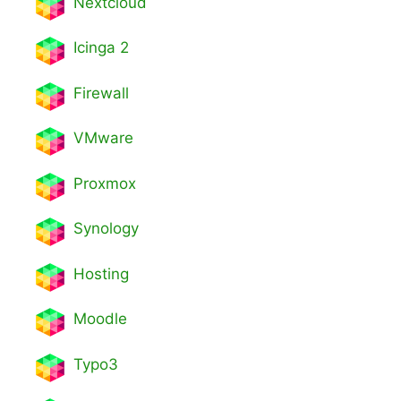
Nextcl
oud
Icinga 2
Firewall
VMware
Proxmox
Synology
Hosting
Moodle
Typo3