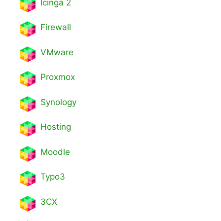
Icinga 2
Firewall
VMware
Proxmox
Synology
Hosting
Moodle
Typo3
3CX