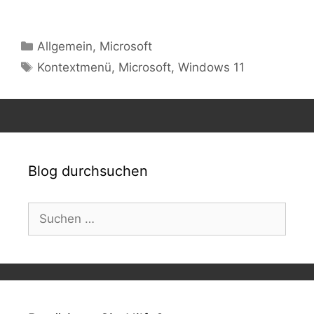
Kategorien
Allgemein
,
Microsoft
Schlagwörter
Kontextmenü
,
Microsoft
,
Windows 11
Blog durchsuchen
Suchen
nach: