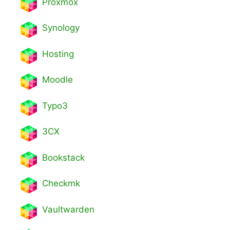
Proxmox
Synology
Hosting
Moodle
Typo3
3CX
Bookstack
Checkmk
Vaultwarden