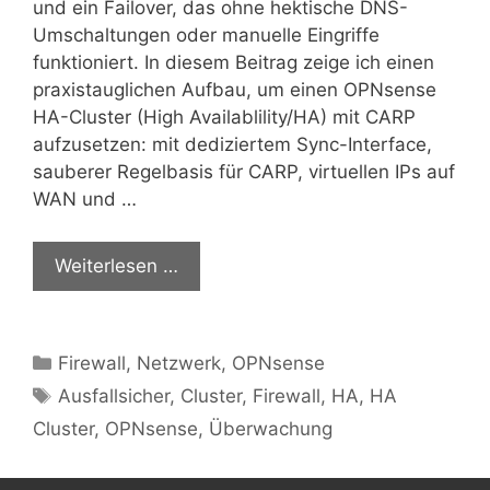
und ein Failover, das ohne hektische DNS-
Umschaltungen oder manuelle Eingriffe
funktioniert. In diesem Beitrag zeige ich einen
praxistauglichen Aufbau, um einen OPNsense
HA-Cluster (High Availablility/HA) mit CARP
aufzusetzen: mit dediziertem Sync-Interface,
sauberer Regelbasis für CARP, virtuellen IPs auf
WAN und …
Weiterlesen …
Kategorien
Firewall
,
Netzwerk
,
OPNsense
Schlagwörter
Ausfallsicher
,
Cluster
,
Firewall
,
HA
,
HA
Cluster
,
OPNsense
,
Überwachung