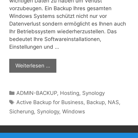
wichtigen Daten zu haben um Verlust
vorzubeugen. Ein Backup Ihres gesamten
Windows Systems schützt nicht nur vor
Datenverlust sondern ermöglicht es Ihnen auch
Ihr Betriebssystem wiederherzustellen. Das
bedeutet Ihre Softwareinstallationen,
Einstellungen und …
Weiterlesen …
Kategorien
ADMIN-BACKUP
,
Hosting
,
Synology
Schlagwörter
Active Backup for Business
,
Backup
,
NAS
,
Sicherung
,
Synology
,
Windows