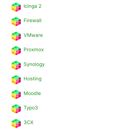
Icinga 2
Firewall
VMware
Proxmox
Synology
Hosting
Moodle
Typo3
3CX