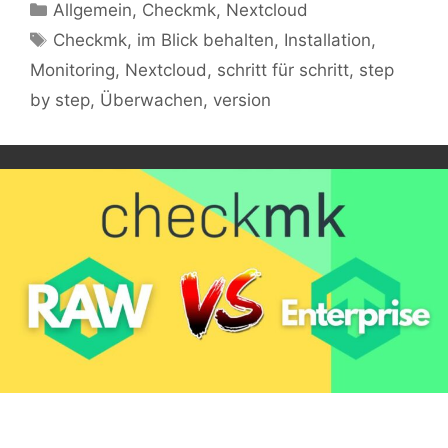
Kategorien
Allgemein
,
Checkmk
,
Nextcloud
Schlagwörter
Checkmk
,
im Blick behalten
,
Installation
,
Monitoring
,
Nextcloud
,
schritt für schritt
,
step
by step
,
Überwachen
,
version