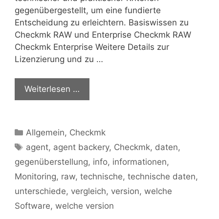
gegenübergestellt, um eine fundierte
Entscheidung zu erleichtern. Basiswissen zu
Checkmk RAW und Enterprise Checkmk RAW
Checkmk Enterprise Weitere Details zur
Lizenzierung und zu …
Weiterlesen …
Kategorien
Allgemein
,
Checkmk
Schlagwörter
agent
,
agent backery
,
Checkmk
,
daten
,
gegenüberstellung
,
info
,
informationen
,
Monitoring
,
raw
,
technische
,
technische daten
,
unterschiede
,
vergleich
,
version
,
welche
Software
,
welche version