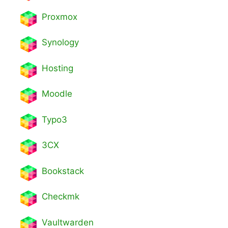
Proxmox
Synology
Hosting
Moodle
Typo3
3CX
Bookstack
Checkmk
Vaultwarden