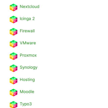
Nextcl
oud
Icinga 2
Firewall
VMware
Proxmox
Synology
Hosting
Moodle
Typo3