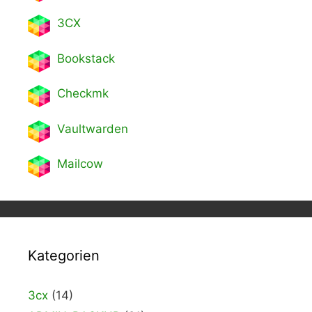
3CX
Bookstack
Checkmk
Vaultwarden
Mailcow
Kategorien
3cx
(14)