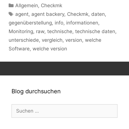
Kategorien
Allgemein
,
Checkmk
Schlagwörter
agent
,
agent backery
,
Checkmk
,
daten
,
gegenüberstellung
,
info
,
informationen
,
Monitoring
,
raw
,
technische
,
technische daten
,
unterschiede
,
vergleich
,
version
,
welche
Software
,
welche version
Blog durchsuchen
Suchen
nach: