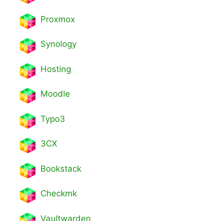
Proxmox
Synology
Hosting
Moodle
Typo3
3CX
Bookstack
Checkmk
Vaultwarden