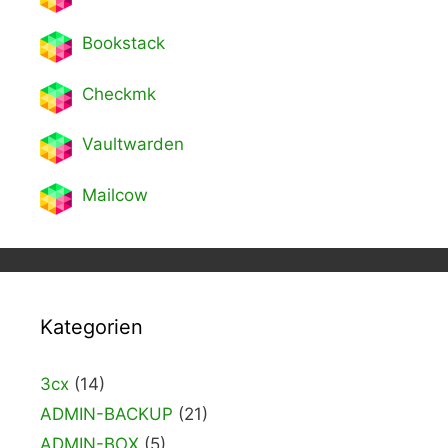
Bookstack
Checkmk
Vaultwarden
Mailcow
Kategorien
3cx
(14)
ADMIN-BACKUP
(21)
ADMIN-BOX
(5)