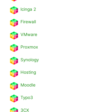
Icinga 2
Firewall
VMware
Proxmox
Synology
Hosting
Moodle
Typo3
3CX