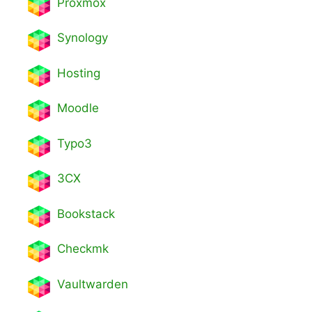
Proxmox
Synology
Hosting
Moodle
Typo3
3CX
Bookstack
Checkmk
Vaultwarden