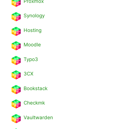
Proxmox
Synology
Hosting
Moodle
Typo3
3CX
Bookstack
Checkmk
Vaultwarden