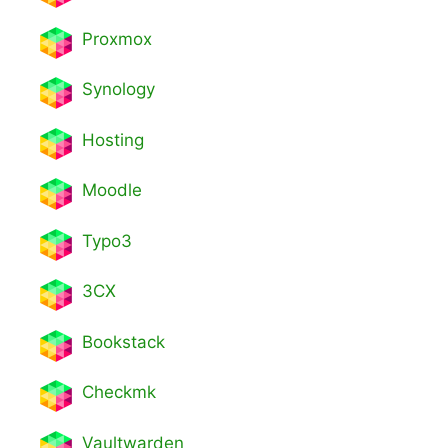
Proxmox
Synology
Hosting
Moodle
Typo3
3CX
Bookstack
Checkmk
Vaultwarden