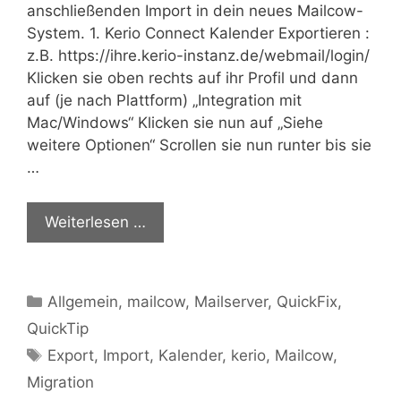
anschließenden Import in dein neues Mailcow-
System. 1. Kerio Connect Kalender Exportieren :
z.B. https://ihre.kerio-instanz.de/webmail/login/
Klicken sie oben rechts auf ihr Profil und dann
auf (je nach Plattform) „Integration mit
Mac/Windows“ Klicken sie nun auf „Siehe
weitere Optionen“ Scrollen sie nun runter bis sie
…
Weiterlesen …
Kategorien
Allgemein
,
mailcow
,
Mailserver
,
QuickFix
,
QuickTip
Schlagwörter
Export
,
Import
,
Kalender
,
kerio
,
Mailcow
,
Migration