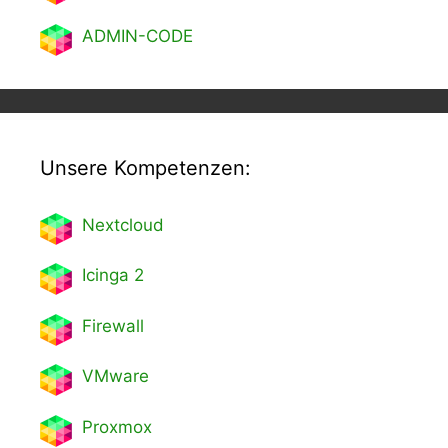
ADMIN-CODE
Unsere Kompetenzen:
Nextcl
oud
Icinga 2
Firewall
VMware
Proxmox