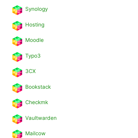
Synology
Hosting
Moodle
Typo3
3CX
Bookstack
Checkmk
Vaultwarden
Mailcow