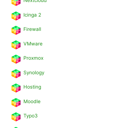
Nextcl
oud
Icinga 2
Firewall
VMware
Proxmox
Synology
Hosting
Moodle
Typo3