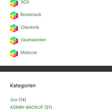
3CX
Bookstack
Checkmk
Vaultwarden
Mailcow
Kategorien
3cx
(14)
ADMIN-BACKUP
(21)