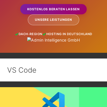
KOSTENLOS BERATEN LASSEN
UNSERE LEISTUNGEN
DACH-REGION
HOSTING IN DEUTSCHLAND
VS Code