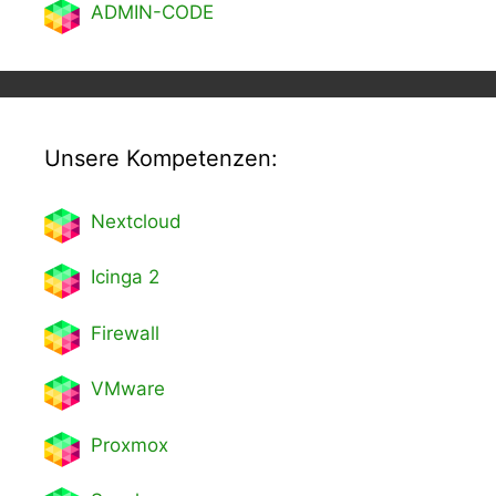
ADMIN-CODE
Unsere Kompetenzen:
Nextcl
oud
Icinga 2
Firewall
VMware
Proxmox