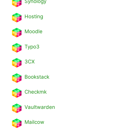
Synology
Hosting
Moodle
Typo3
3CX
Bookstack
Checkmk
Vaultwarden
Mailcow