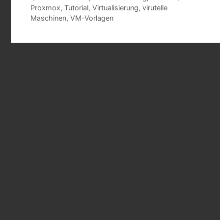
Proxmox
,
Tutorial
,
Virtualisierung
,
virutelle
Maschinen
,
VM-Vorlagen