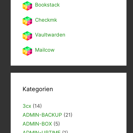
Bookstack
Checkmk
Vaultwarden
Mailcow
Kategorien
3cx
(14)
ADMIN-BACKUP
(21)
ADMIN-BOX
(5)
ADMIN-UPTIME
(1)