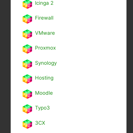
Icinga 2
Firewall
VMware
Proxmox
Synology
Hosting
Moodle
Typo3
3CX