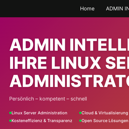
Zum
Home
ADMIN I
Inhalt
springen
ADMIN INTEL
IHRE LINUX S
ADMINISTRAT
Persönlich – kompetent – schnell
Linux Server Administration
Cloud & Virtualisierung
Kosteneffizienz & Transparenz
Open Source Lösungen