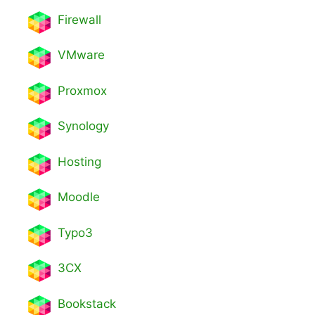
Firewall
VMware
Proxmox
Synology
Hosting
Moodle
Typo3
3CX
Bookstack