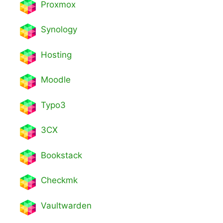
Proxmox
Synology
Hosting
Moodle
Typo3
3CX
Bookstack
Checkmk
Vaultwarden