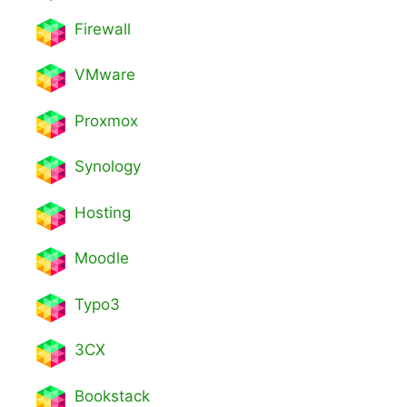
Firewall
VMware
Proxmox
Synology
Hosting
Moodle
Typo3
3CX
Bookstack