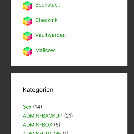
Bookstack
Checkmk
Vaultwarden
Mailcow
Kategorien
3cx
(14)
ADMIN-BACKUP
(21)
ADMIN-BOX
(5)
ADMIN-UPTIME
(1)