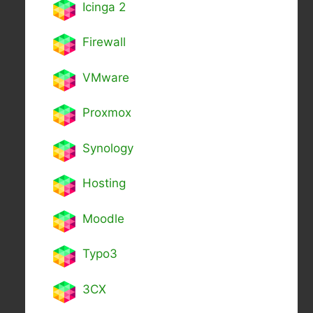
Icinga 2
Firewall
VMware
Proxmox
Synology
Hosting
Moodle
Typo3
3CX