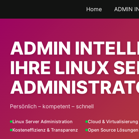
Zum
Home
ADMIN I
Inhalt
springen
ADMIN INTEL
IHRE LINUX S
ADMINISTRAT
Persönlich – kompetent – schnell
Linux Server Administration
Cloud & Virtualisierung
Kosteneffizienz & Transparenz
Open Source Lösungen