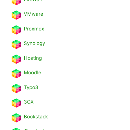
VMware
Proxmox
Synology
Hosting
Moodle
Typo3
3CX
Bookstack