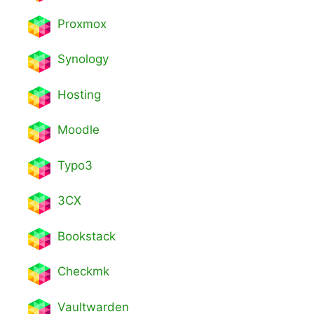
Proxmox
Synology
Hosting
Moodle
Typo3
3CX
Bookstack
Checkmk
Vaultwarden