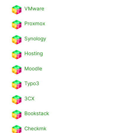
VMware
Proxmox
Synology
Hosting
Moodle
Typo3
3CX
Bookstack
Checkmk