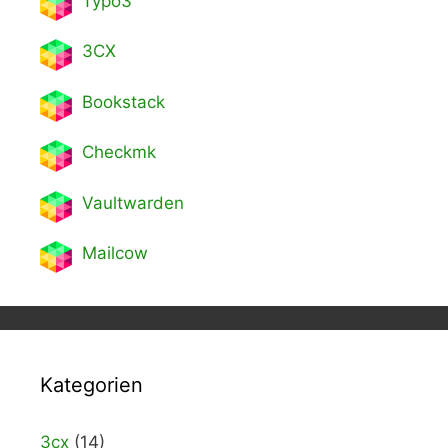
Typo3
3CX
Bookstack
Checkmk
Vaultwarden
Mailcow
Kategorien
3cx
(14)