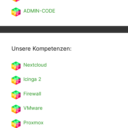
ADMIN-CODE
Unsere Kompetenzen:
Nextcl
oud
Icinga 2
Firewall
VMware
Proxmox