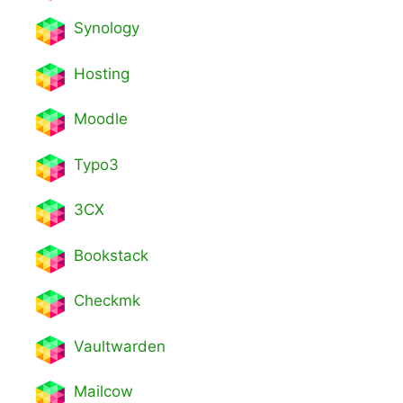
Synology
Hosting
Moodle
Typo3
3CX
Bookstack
Checkmk
Vaultwarden
Mailcow