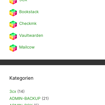
Bookstack
Checkmk
Vaultwarden
Mailcow
Kategorien
3cx
(14)
ADMIN-BACKUP
(21)