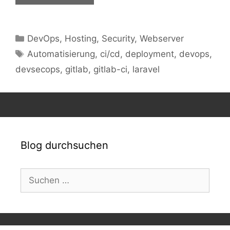
Kategorien
DevOps
,
Hosting
,
Security
,
Webserver
Schlagwörter
Automatisierung
,
ci/cd
,
deployment
,
devops
,
devsecops
,
gitlab
,
gitlab-ci
,
laravel
Blog durchsuchen
Suchen
nach: