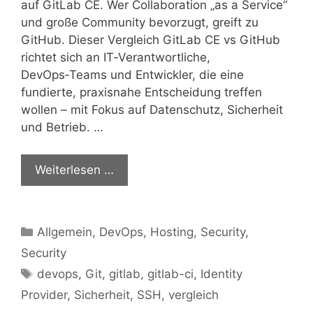
auf GitLab CE. Wer Collaboration „as a Service“
und große Community bevorzugt, greift zu
GitHub. Dieser Vergleich GitLab CE vs GitHub
richtet sich an IT‑Verantwortliche,
DevOps‑Teams und Entwickler, die eine
fundierte, praxisnahe Entscheidung treffen
wollen – mit Fokus auf Datenschutz, Sicherheit
und Betrieb. …
Weiterlesen …
Kategorien
Allgemein
,
DevOps
,
Hosting
,
Security
,
Security
Schlagwörter
devops
,
Git
,
gitlab
,
gitlab-ci
,
Identity
Provider
,
Sicherheit
,
SSH
,
vergleich