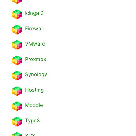
Icinga 2
Firewall
VMware
Proxmox
Synology
Hosting
Moodle
Typo3
3CX