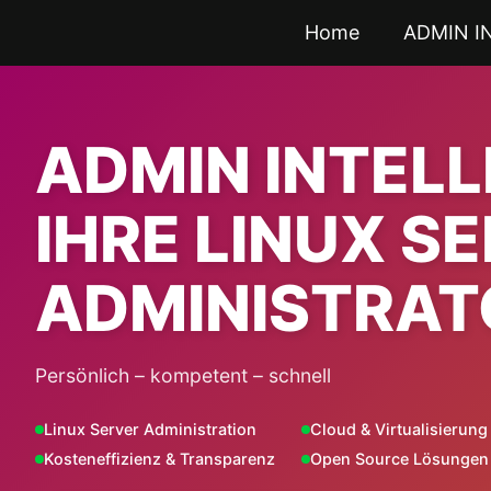
Zum
Home
ADMIN I
Inhalt
springen
ADMIN INTEL
IHRE LINUX S
ADMINISTRAT
Persönlich – kompetent – schnell
Linux Server Administration
Cloud & Virtualisierung
Kosteneffizienz & Transparenz
Open Source Lösungen