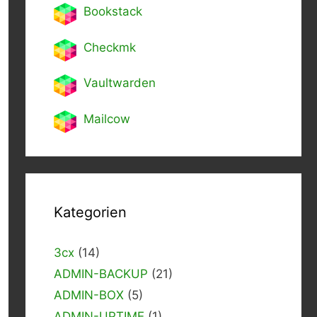
Bookstack
Checkmk
Vaultwarden
Mailcow
Kategorien
3cx
(14)
ADMIN-BACKUP
(21)
ADMIN-BOX
(5)
ADMIN-UPTIME
(1)