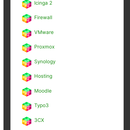
Icinga 2
Firewall
VMware
Proxmox
Synology
Hosting
Moodle
Typo3
3CX